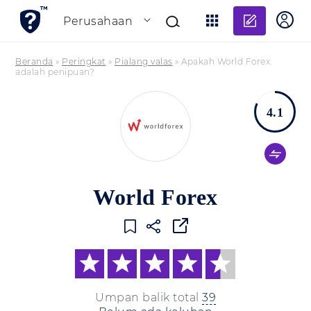
Tambahk
Perusahaan
Beranda
»
Peringkat
»
Pialang valas
»
Apakah World Forex
adalah penipuan?
4.1
World Forex
Umpan balik total
39