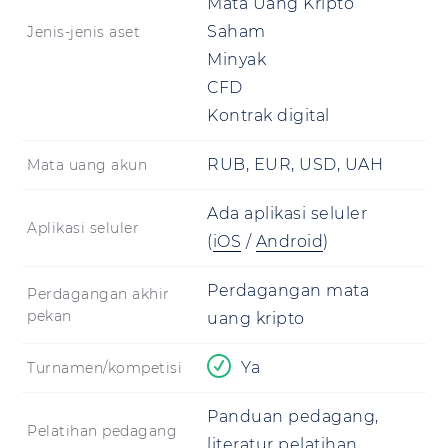
Mata Uang Kripto
Saham
Jenis-jenis aset
Minyak
CFD
Kontrak digital
RUB, EUR, USD, UAH
Mata uang akun
Ada aplikasi seluler
Aplikasi seluler
(
iOS
/
Android
)
Perdagangan mata
Perdagangan akhir
pekan
uang kripto
Ya
Turnamen/kompetisi
Panduan pedagang,
Pelatihan pedagang
literatur pelatihan