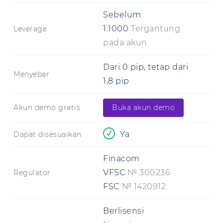
Sebelum
1:1000
Tergantung
Leverage
pada akun
Dari 0 pip, tetap dari
Menyebar
1,8 pip
Akun demo gratis
Buka akun demo
Ya
Dapat disesuaikan
Finacom
VFSC
№ 300236
Regulator
FSC
№ 1420912
Berlisensi