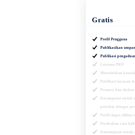
Gratis
Profil Pengguna
Publikasikan umpan
Publikasi pengadua
Lencana PRO
Menerbitkan kontak 
Publikasi layanan d
Promosi dan diskon
Kesempatan untuk 
prioritas dengan pe
Profil dapat dilihat
Perubahan satu kali 
Kemampuan untuk m