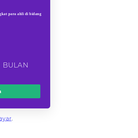
kat para ahli di bidang
U BULAN
h
ayar
.