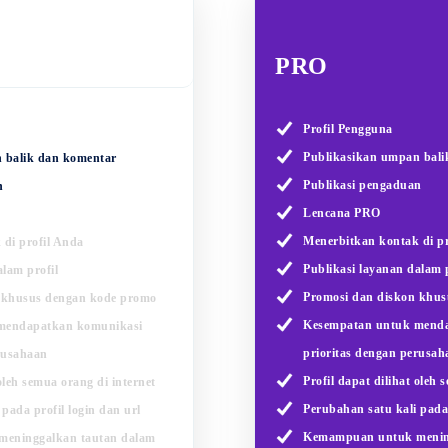
PRO
Profil Pengguna
Publikasikan umpan bali
 balik dan komentar
Publikasi pengaduan
n
Lencana PRO
Menerbitkan kontak di pr
di profil Anda
Publikasi layanan dalam p
alam profil
Promosi dan diskon khu
 khusus dengan kode promo
Kesempatan untuk mend
mendapatkan komunikasi
prioritas dengan perusah
rusahaan
Profil dapat dilihat oleh 
 oleh semua orang di internet
Perubahan satu kali pada 
pada profil login dan url
Kemampuan untuk menin
eninggalkan tautan dalam