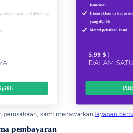
komentar
Dimasukkan dalam pering
eringkat para ahli di bidang
yang dipilih
Materi pelatihan kami
mi
5.99 $ |
DALAM SAT
YA
Pili
ipilih
an perusahaan, kami menawarkan
layanan berb
ma pembayaran