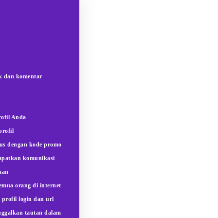
k dan komentar
ofil Anda
rofil
sus dengan kode promo
apatkan komunikasi
aan
semua orang di internet
profil login dan url
ggalkan tautan dalam