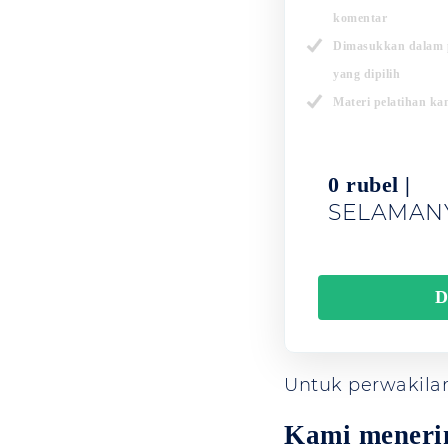
komentar
Dimasukkan dalam p
yang dipilih
Materi pelatihan ka
0 rubel |
SELAMAN
D
Untuk perwakil
Kami meneri