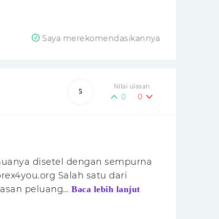
Saya merekomendasikannya
Nilai ulasan
5
0
0
muanya disetel dengan sempurna
orex4you.org Salah satu dari
tasan peluang…
Baca lebih lanjut