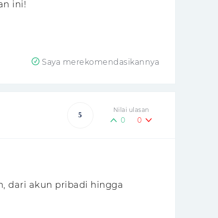
n ini!
Saya merekomendasikannya
Nilai ulasan
5
0
0
n, dari akun pribadi hingga