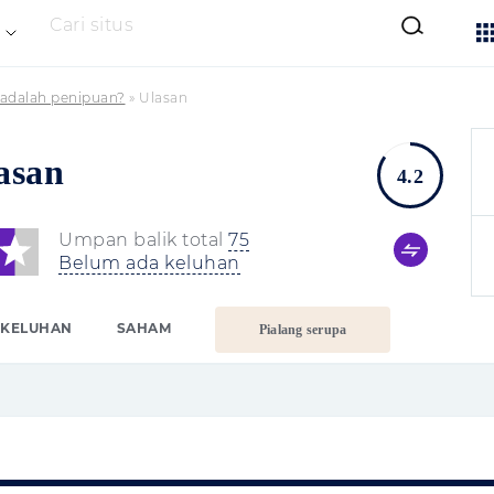
Cari situs
adalah penipuan?
»
Ulasan
asan
4.2
Umpan balik total
75
Belum ada keluhan
KELUHAN
SAHAM
Pialang serupa