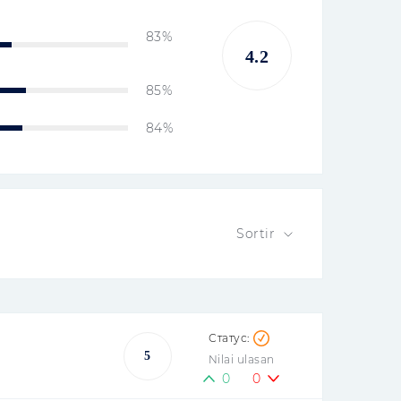
83%
4.2
85%
84%
Sortir
5
Nilai ulasan
0
0