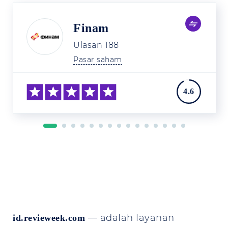
Finam
Ulasan
188
Pasar saham
4.6
— adalah layanan
id.revieweek.com