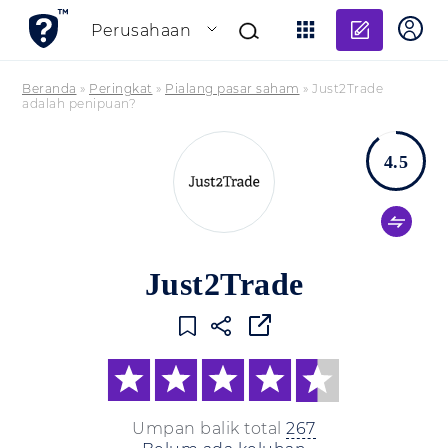
Tambahk
Perusahaan
Beranda
»
Peringkat
»
Pialang pasar saham
»
Just2Trade
adalah penipuan?
4.5
Just2Trade
Umpan balik total
267