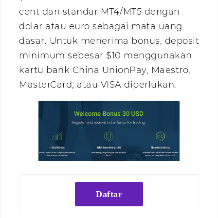
cent dan standar MT4/MT5 dengan
dolar atau euro sebagai mata uang
dasar. Untuk menerima bonus, deposit
minimum sebesar $10 menggunakan
kartu bank China UnionPay, Maestro,
MasterCard, atau VISA diperlukan.
Daftar