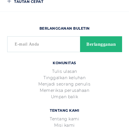
TAUTAN CEPAT
BERLANGGANAN BULETIN
KOMUNITAS
Tulis ulasan
Tinggalkan keluhan
Menjadi seorang penulis
Memeriksa perusahaan
Umpan balik
TENTANG KAMI
Tentang kami
Misi kami