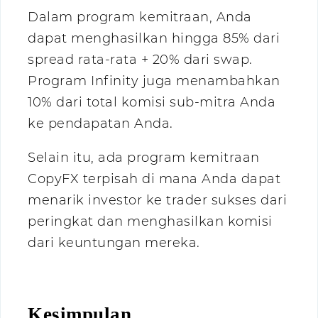
Dalam program kemitraan, Anda
dapat menghasilkan hingga 85% dari
spread rata-rata + 20% dari swap.
Program Infinity juga menambahkan
10% dari total komisi sub-mitra Anda
ke pendapatan Anda.
Selain itu, ada program kemitraan
CopyFX terpisah di mana Anda dapat
menarik investor ke trader sukses dari
peringkat dan menghasilkan komisi
dari keuntungan mereka.
Kesimpulan