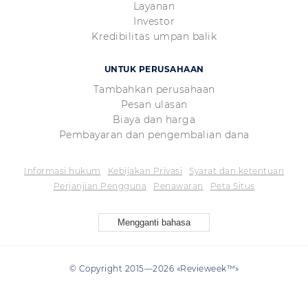
Layanan
Investor
Kredibilitas umpan balik
UNTUK PERUSAHAAN
Tambahkan perusahaan
Pesan ulasan
Biaya dan harga
Pembayaran dan pengembalian dana
Informasi hukum
Kebijakan Privasi
Syarat dan ketentuan
Perjanjian Pengguna
Penawaran
Peta Situs
Mengganti bahasa
© Copyright 2015—2026 «Revieweek™»