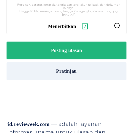
Foto cek, barang, kontrak, tangkapan layar akun pribadi, dan dokumen
lainnya.
Hingga 10 file, masing-masing hingga 2 megabyte, ekstensi: png, jpg,
jpeg, pdf.
Menerbitkan
Pratinjau
— adalah layanan
id.revieweek.com
informasi utama untuk ulasan dan