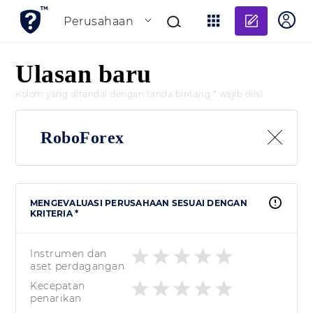
Tambahk
Perusahaan
Ulasan baru
Kolom yang ditandai dengan tanda bintang * wajib diisi
RoboForex
MENGEVALUASI PERUSAHAAN SESUAI DENGAN
KRITERIA *
Instrumen dan
aset perdagangan
Kecepatan
penarikan