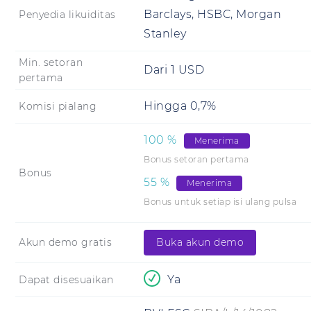
Barclays, HSBC, Morgan
Penyedia likuiditas
Stanley
Min. setoran
Dari
1
USD
pertama
Hingga 0,7%
Komisi pialang
100
%
Menerima
Bonus setoran pertama
Bonus
55
%
Menerima
Bonus untuk setiap isi ulang pulsa
Akun demo gratis
Buka akun demo
Ya
Dapat disesuaikan