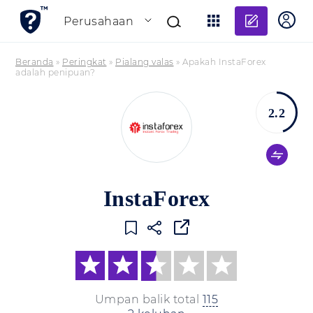
Tambahk
Perusahaan
Beranda
»
Peringkat
»
Pialang valas
»
Apakah InstaForex
adalah penipuan?
2.2
InstaForex
Umpan balik total
115