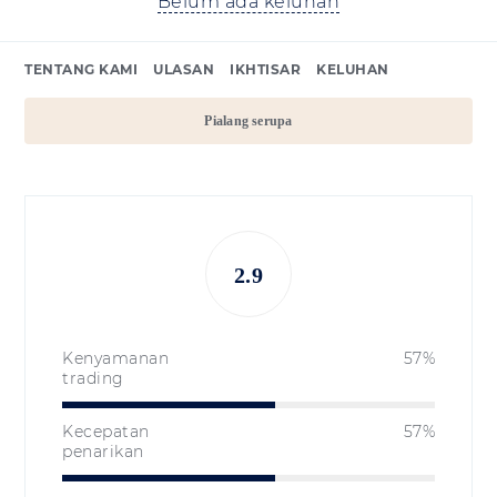
Belum ada keluhan
TENTANG KAMI
ULASAN
IKHTISAR
KELUHAN
Pialang serupa
2.9
Kenyamanan
57%
trading
Kecepatan
57%
penarikan