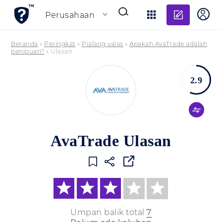
Tambahk
Perusahaan
Beranda
»
Peringkat
»
Pialang valas
»
Apakah AvaTrade adalah
penipuan?
»
Ulasan
2.9
AvaTrade Ulasan
Umpan balik total
7