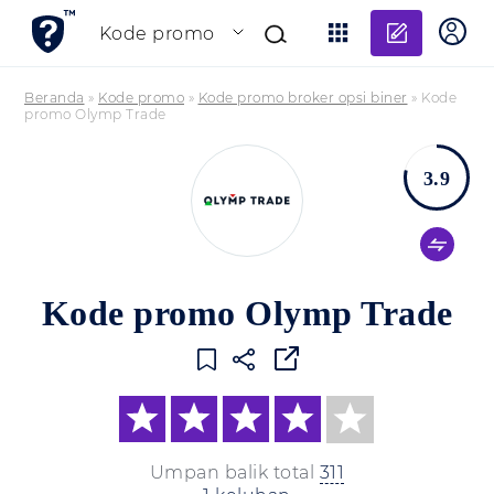
Tambahk
Kode promo
Beranda
»
Kode promo
»
Kode promo broker opsi biner
»
Kode
promo Olymp Trade
3.9
Kode promo Olymp Trade
Umpan balik total
311