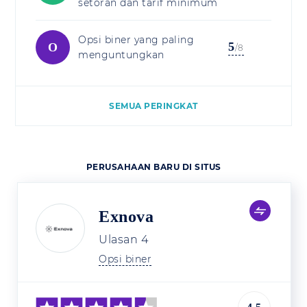
setoran dan tarif minimum
Opsi biner yang paling
5
O
/8
menguntungkan
SEMUA PERINGKAT
PERUSAHAAN BARU DI SITUS
Exnova
Ulasan
4
Opsi biner