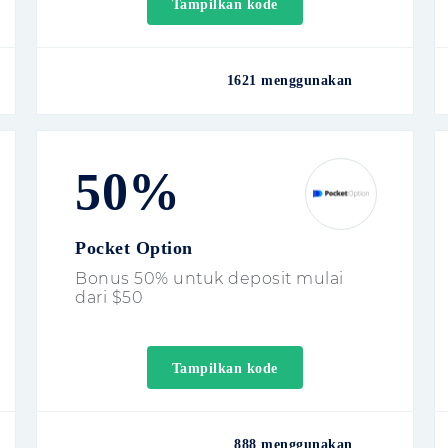
Tampilkan kode
1621 menggunakan
50%
Pocket Option
Bonus 50% untuk deposit mulai
dari $50
Tampilkan kode
888 menggunakan