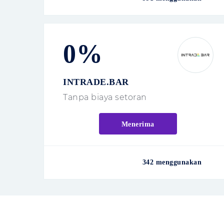
0%
INTRADE.BAR
Tanpa biaya setoran
Menerima
342 menggunakan