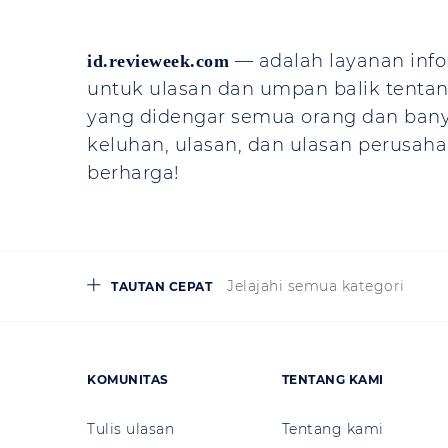
— adalah layanan inf
id.revieweek.com
untuk ulasan dan umpan balik tenta
yang didengar semua orang dan banya
keluhan, ulasan, dan ulasan perusaha
berharga!
Jelajahi semua kategori
TAUTAN CEPAT
KOMUNITAS
TENTANG KAMI
Tulis ulasan
Tentang kami