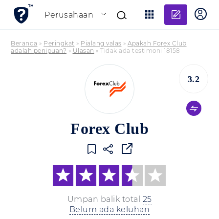
Tambahk
Perusahaan
Beranda
»
Peringkat
»
Pialang valas
»
Apakah Forex Club
adalah penipuan?
»
Ulasan
»
Tidak ada testimoni 18158
3.2
Forex Club
Umpan balik total
25
Belum ada keluhan