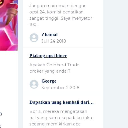
Jangan main-main dengan
opsi 24, komisi penarikan
sangat tinggi. Saya menyetor
100…
Zhamal
Juli 24 2018
Pialang opsi biner
Apakah Goldberd Trade
broker yang andal?
George
September 2 2018
Dapatkan uang kembali dari…
Boris, mereka mengatakan
a
hal yang sama kepadaku (aku
i
sedang memikirkan apa
s