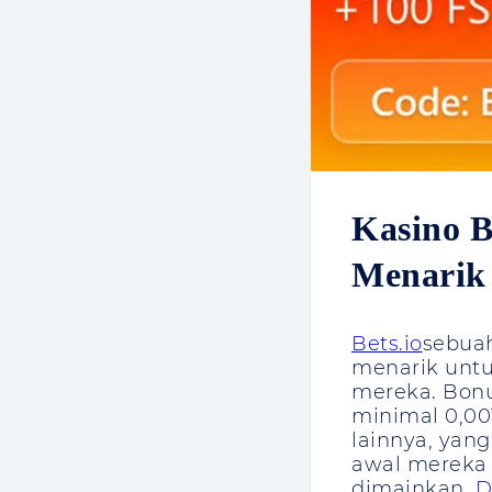
Kasino B
Menarik 
Bets.io
sebuah
menarik unt
mereka. Bonu
minimal 0,00
lainnya, yan
awal mereka
dimainkan.
D