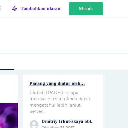
Tambahkan ulasan
Masuk
Pialang yang diatur oleh…
Global.ITRADER - siapa
mereka, di mana Anda dapat
mengetahui lebih lanjut.
Server…
Dmitriy Irkut·skaya obl.
Oktober 31 2017