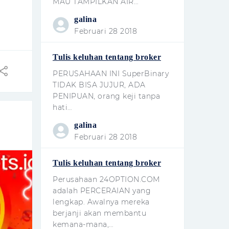
MAU TAMPILKAN AIR…
galina
Februari 28 2018
Tulis keluhan tentang broker
PERUSAHAAN INI SuperBinary
TIDAK BISA JUJUR, ADA
PENIPUAN, orang keji tanpa
hati…
galina
Februari 28 2018
Tulis keluhan tentang broker
Perusahaan 24OPTION.COM
adalah PERCERAIAN yang
lengkap. Awalnya mereka
berjanji akan membantu
kemana-mana,…