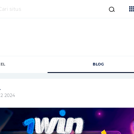
Cari situs
KEL
BLOG
r
22 2024