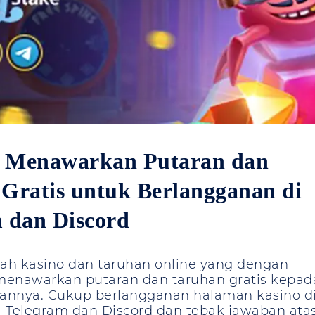
 Menawarkan Putaran dan
Gratis untuk Berlangganan di
 dan Discord
ah kasino dan taruhan online yang dengan
menawarkan putaran dan taruhan gratis kepad
annya. Cukup berlangganan halaman kasino d
al Telegram dan Discord dan tebak jawaban ata