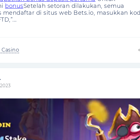
ni
bonus
Setelah setoran dilakukan, semua
 mendaftar di situs web Bets.io, masukkan ko
D,”...
 Casino
r
 2023