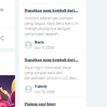
de
Dapatkan uang kembali dari…
Unicorn adalah perusahaan
yang bagus, saya baru-baru ini
menghubunginya dengan
pertanyaan apakah…
Boris
Juli 11 2018
Dapatkan uang kembali dari…
Saya ingin mencatat kerja
yang sangat baik dari
perusahaan Unicorn LLC dan,…
Valeriy
Juli 15 2018
Pialang opsi biner