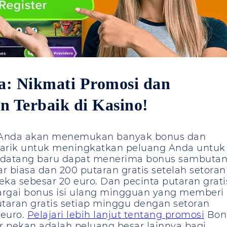
: Nikmati Promosi dan
 Terbaik di Kasino!
Anda akan menemukan banyak bonus dan
arik untuk meningkatkan peluang Anda untuk
datang baru dapat menerima bonus sambuta
r biasa dan 200 putaran gratis setelah setoran
ka sebesar 20 euro. Dan pecinta putaran grati
rgai bonus isi ulang mingguan yang memberi
taran gratis setiap minggu dengan setoran
euro.
Pelajari lebih lanjut tentang promosi
Bon
ir pekan adalah peluang besar lainnya bagi