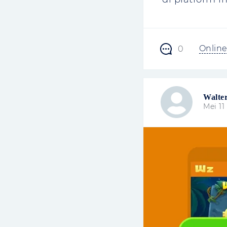
Online
0
Walte
Mei 11