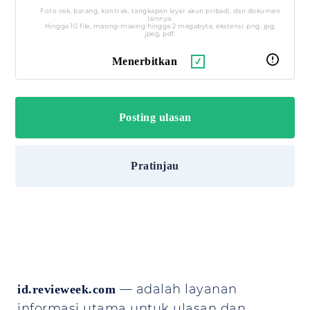
Foto cek, barang, kontrak, tangkapan layar akun pribadi, dan dokumen
lainnya.
Hingga 10 file, masing-masing hingga 2 megabyte, ekstensi: png, jpg,
jpeg, pdf.
Menerbitkan
Pratinjau
— adalah layanan
id.revieweek.com
informasi utama untuk ulasan dan