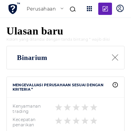
Tambahk
Perusahaan
Ulasan baru
Kolom yang ditandai dengan tanda bintang * wajib diisi
Binarium
MENGEVALUASI PERUSAHAAN SESUAI DENGAN
KRITERIA *
Kenyamanan
trading
Kecepatan
penarikan